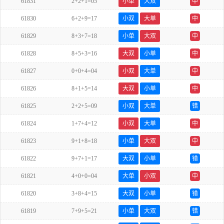
61831
2+2+1=05
小单
大双
中
61830
6+2+9=17
小双
大单
中
61829
8+3+7=18
小单
大双
中
61828
8+5+3=16
大双
小单
中
61827
0+0+4=04
小双
大单
中
61826
8+1+5=14
大双
小单
中
61825
2+2+5=09
小双
大单
错
61824
1+7+4=12
小双
大单
中
61823
9+1+8=18
小单
大双
中
61822
9+7+1=17
大双
小单
错
61821
4+0+0=04
大单
小双
中
61820
3+8+4=15
大双
小单
错
61819
7+9+5=21
小单
大双
错