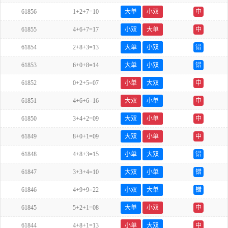
61856
1+2+7=10
大单
小双
中
61855
4+6+7=17
小双
大单
中
61854
2+8+3=13
大单
小双
错
61853
6+0+8=14
大单
小双
错
61852
0+2+5=07
小单
大双
中
61851
4+6+6=16
大双
小单
中
61850
3+4+2=09
大双
小单
中
61849
8+0+1=09
大双
小单
中
61848
4+8+3=15
小单
大双
错
61847
3+3+4=10
大双
小单
错
61846
4+9+9=22
小双
大单
错
61845
5+2+1=08
大单
小双
中
61844
4+8+1=13
小单
大双
中