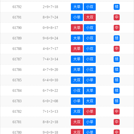
61792
2+9+7=18
大单
小双
错
61791
8+9+7=24
小单
大双
中
61790
0+9+8=17
大单
小双
中
61789
9+6+9=24
大单
小双
错
61788
4+6+7=17
大单
小双
中
61787
7+4+3=14
大单
小双
错
61786
4+7+9=20
大单
小双
错
61785
6+4+0=10
大双
小单
错
61784
6+7+9=22
小双
大单
错
61783
6+0+2=08
小单
大双
错
61782
7+1+5=13
大双
小单
中
61781
8+8+2=18
大双
小单
中
61780
9+0+9=18
大双
小单
中