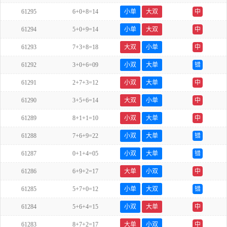
61295
6+0+8=14
小单
大双
中
61294
5+0+9=14
小单
大双
中
61293
7+3+8=18
大双
小单
中
61292
3+0+6=09
小双
大单
错
61291
2+7+3=12
小双
大单
中
61290
3+5+6=14
大双
小单
中
61289
8+1+1=10
小双
大单
中
61288
7+6+9=22
小双
大单
错
61287
0+1+4=05
小双
大单
错
61286
6+9+2=17
大单
小双
中
61285
5+7+0=12
小单
大双
错
61284
5+6+4=15
小双
大单
中
61283
8+7+2=17
大单
小双
中