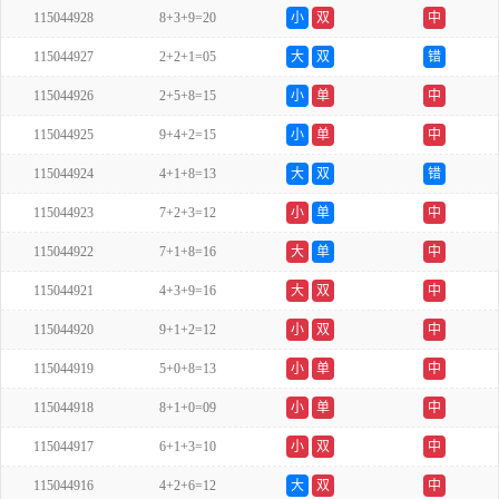
115044928
8+3+9=20
小
双
中
115044927
2+2+1=05
大
双
错
115044926
2+5+8=15
小
单
中
115044925
9+4+2=15
小
单
中
115044924
4+1+8=13
大
双
错
115044923
7+2+3=12
小
单
中
115044922
7+1+8=16
大
单
中
115044921
4+3+9=16
大
双
中
115044920
9+1+2=12
小
双
中
115044919
5+0+8=13
小
单
中
115044918
8+1+0=09
小
单
中
115044917
6+1+3=10
小
双
中
115044916
4+2+6=12
大
双
中