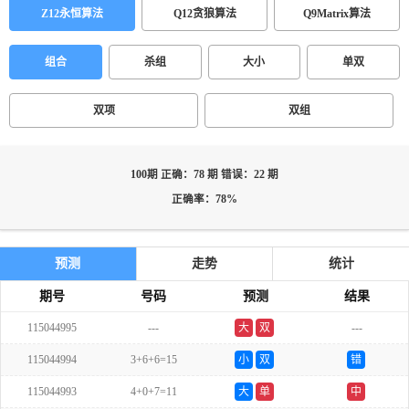
Z12永恒算法
Q12贪狼算法
Q9Matrix算法
组合
杀组
大小
单双
双项
双组
100期 正确：78 期 错误：22 期
正确率：78%
预测
走势
统计
期号
号码
预测
结果
115044995
---
大
双
---
115044994
3+6+6=15
小
双
错
115044993
4+0+7=11
大
单
中