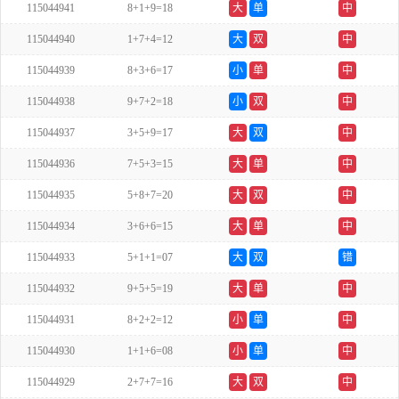
115044941
8+1+9=18
大
单
中
115044940
1+7+4=12
大
双
中
115044939
8+3+6=17
小
单
中
115044938
9+7+2=18
小
双
中
115044937
3+5+9=17
大
双
中
115044936
7+5+3=15
大
单
中
115044935
5+8+7=20
大
双
中
115044934
3+6+6=15
大
单
中
115044933
5+1+1=07
大
双
错
115044932
9+5+5=19
大
单
中
115044931
8+2+2=12
小
单
中
115044930
1+1+6=08
小
单
中
115044929
2+7+7=16
大
双
中