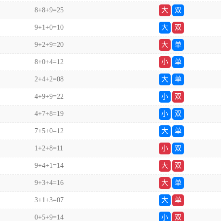
8+8+9=25
大
双
9+1+0=10
大
双
9+2+9=20
大
单
8+0+4=12
小
单
2+4+2=08
大
单
4+9+9=22
小
双
4+7+8=19
小
双
7+5+0=12
大
单
1+2+8=11
小
双
9+4+1=14
大
双
9+3+4=16
大
单
3+1+3=07
大
单
0+5+9=14
小
双