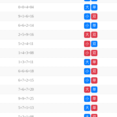
0+0+4=04
大
单
9+1+6=16
小
双
6+6+2=14
小
单
2+5+9=16
大
双
5+2+4=11
小
双
1+4+3=08
小
双
1+3+7=11
大
单
6+6+6=18
小
双
6+7+2=15
小
单
7+6+7=20
大
单
9+9+7=25
小
单
5+7+1=13
大
单
5+2+1=08
大
双