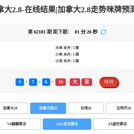
第
62181
期 距下期：
01
分
26
秒
大单
未开:
5
期
小单
未开:
1
期
小双
未开:
3
期
3
+
7
+
6
=
16
-
大
双
咪牌
加拿大28
加拿大西28
台湾28
比特币28
V8麒麟算法
M16玄冰算法
Z9虚空算法