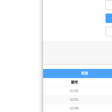
预测
期号
62182
62181
62180