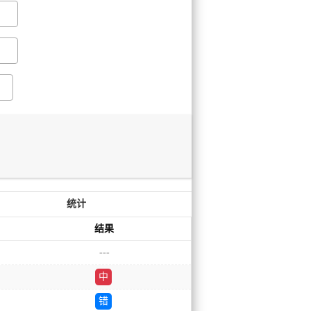
统计
结果
---
中
错