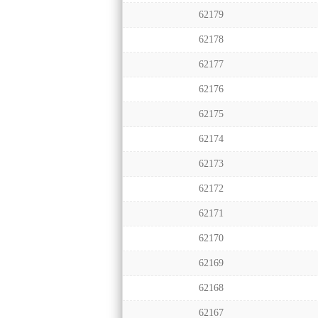
62179
62178
62177
62176
62175
62174
62173
62172
62171
62170
62169
62168
62167