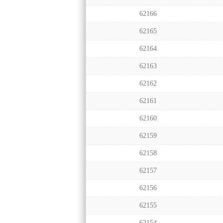
62166
62165
62164
62163
62162
62161
62160
62159
62158
62157
62156
62155
62154