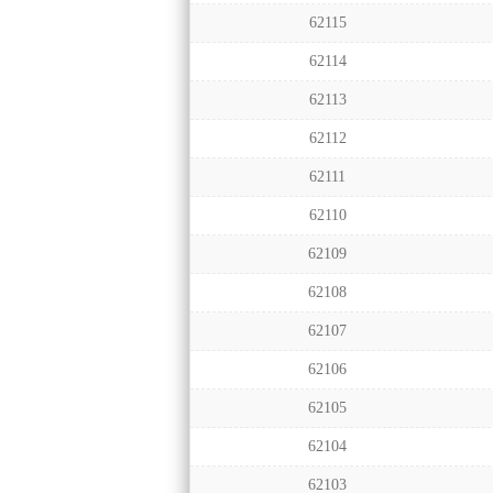
62115
62114
62113
62112
62111
62110
62109
62108
62107
62106
62105
62104
62103