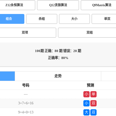
Z12永恒算法
Q12贪狼算法
Q9Matrix算法
组合
杀组
大小
单双
双项
双组
100期 正确：80 期 错误：20 期
正确率：80%
走势
号码
预测
---
小
单
3+7+6=16
小
双
9+4+0=13
大
双