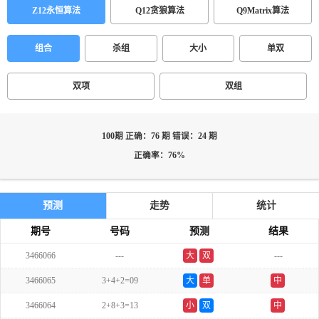
Z12永恒算法
Q12贪狼算法
Q9Matrix算法
组合
杀组
大小
单双
双项
双组
100期 正确：76 期 错误：24 期
正确率：76%
预测
走势
统计
期号
号码
预测
结果
3466066
---
大
双
---
3466065
3+4+2=09
大
单
中
3466064
2+8+3=13
小
双
中