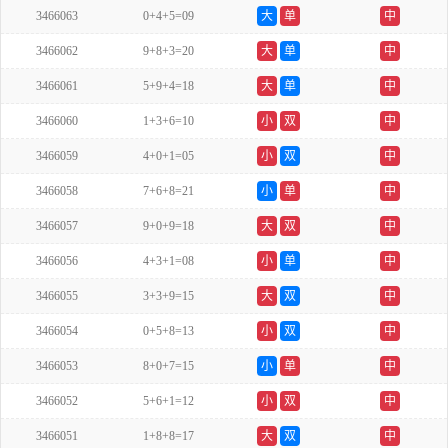
3466063
0+4+5=09
大
单
中
3466062
9+8+3=20
大
单
中
3466061
5+9+4=18
大
单
中
3466060
1+3+6=10
小
双
中
3466059
4+0+1=05
小
双
中
3466058
7+6+8=21
小
单
中
3466057
9+0+9=18
大
双
中
3466056
4+3+1=08
小
单
中
3466055
3+3+9=15
大
双
中
3466054
0+5+8=13
小
双
中
3466053
8+0+7=15
小
单
中
3466052
5+6+1=12
小
双
中
3466051
1+8+8=17
大
双
中