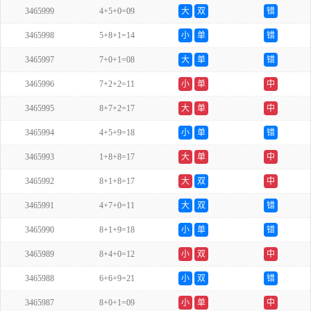
3465999
4+5+0=09
大
双
错
3465998
5+8+1=14
小
单
错
3465997
7+0+1=08
大
单
错
3465996
7+2+2=11
小
单
中
3465995
8+7+2=17
大
单
中
3465994
4+5+9=18
小
单
错
3465993
1+8+8=17
大
单
中
3465992
8+1+8=17
大
双
中
3465991
4+7+0=11
大
双
错
3465990
8+1+9=18
小
单
错
3465989
8+4+0=12
小
双
中
3465988
6+6+9=21
小
双
错
3465987
8+0+1=09
小
单
中