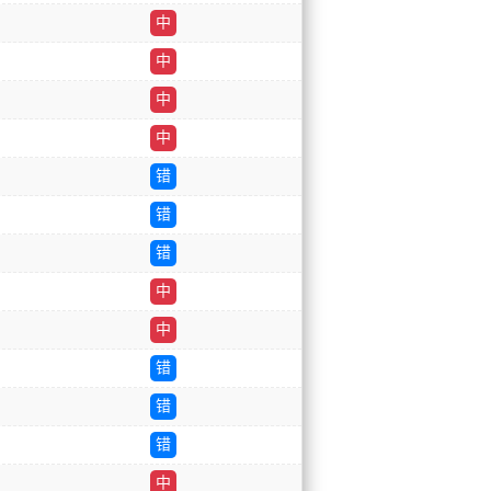
中
中
中
中
错
错
错
中
中
错
错
错
中