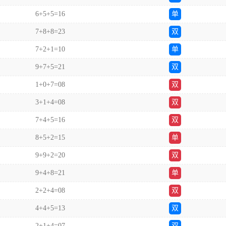
6+5+5=16
单
7+8+8=23
双
7+2+1=10
单
9+7+5=21
双
1+0+7=08
双
3+1+4=08
双
7+4+5=16
双
8+5+2=15
单
9+9+2=20
双
9+4+8=21
单
2+2+4=08
双
4+4+5=13
双
2+1+4=07
双