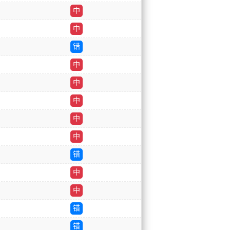
中
中
错
中
中
中
中
中
错
中
中
错
错