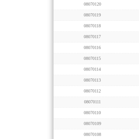
08070120
08070119
08070118
08070117
08070116
08070115
08070114
08070113
08070112
08070111
08070110
08070109
08070108