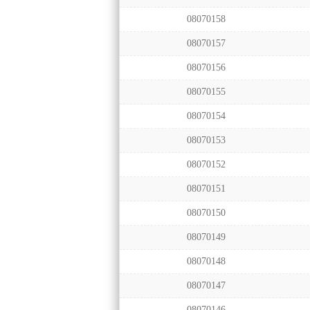
08070158
08070157
08070156
08070155
08070154
08070153
08070152
08070151
08070150
08070149
08070148
08070147
08070146