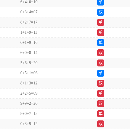
6+4+0=10
单
0+3+4=07
双
8+2+7=17
单
1+1+9=11
单
6+1+9=16
单
6+0+8=14
双
5+6+9=20
双
0+5+1=06
单
8+1+3=12
双
2+2+5=09
单
9+9+2=20
双
8+0+7=15
单
0+3+9=12
双