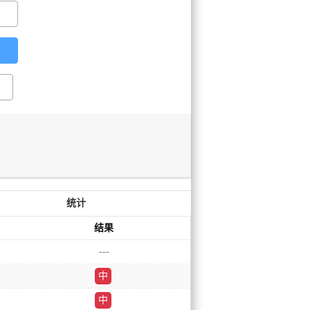
统计
结果
---
中
中