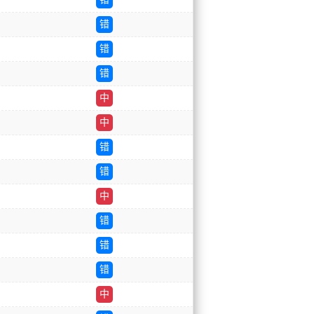
错
错
错
中
中
错
错
中
错
错
错
中