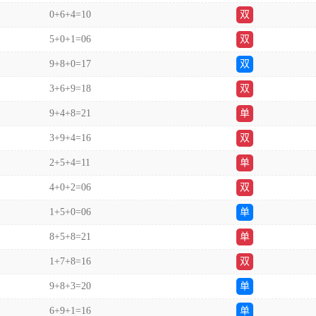
0+6+4=10
双
5+0+1=06
双
9+8+0=17
双
3+6+9=18
双
9+4+8=21
单
3+9+4=16
双
2+5+4=11
单
4+0+2=06
双
1+5+0=06
单
8+5+8=21
单
1+7+8=16
双
9+8+3=20
单
6+9+1=16
单