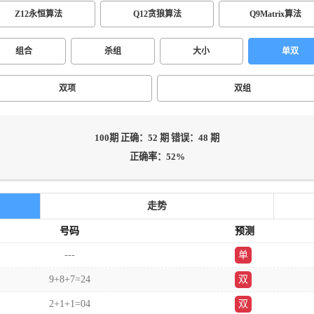
Z12永恒算法
Q12贪狼算法
Q9Matrix算法
组合
杀组
大小
单双
双项
双组
100期 正确：52 期 错误：48 期
正确率：52%
走势
号码
预测
---
单
9+8+7=24
双
2+1+1=04
双