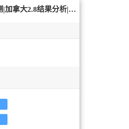
PC预测;PC001.Com 加拿大2.8-在线结果|加拿大2.8走势咪牌预测|加拿大2.8结果分析|加拿大2.8在线预测|加拿大2.8在线_极致火热优质的免费预测网站!