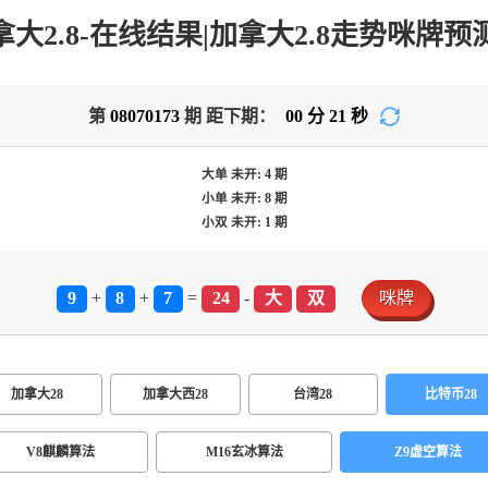
第
08070173
期 距下期：
00
分
21
秒
大单
未开:
4
期
小单
未开:
8
期
小双
未开:
1
期
9
+
8
+
7
=
24
-
大
双
咪牌
加拿大28
加拿大西28
台湾28
比特币28
V8麒麟算法
M16玄冰算法
Z9虚空算法